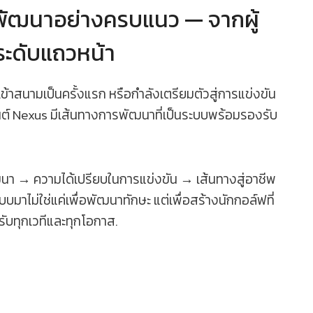
พัฒนาอย่างครบแนว — จากผู้
ู่ระดับแถวหน้า
เข้าสนามเป็นครั้งแรก หรือกำลังเตรียมตัวสู่การแข่งขัน
นต์ Nexus มีเส้นทางการพัฒนาที่เป็นระบบพร้อมรองรับ
นา → ความได้เปรียบในการแข่งขัน → เส้นทางสู่อาชีพ
บมาไม่ใช่แค่เพื่อพัฒนาทักษะ แต่เพื่อสร้างนักกอล์ฟที่
ับทุกเวทีและทุกโอกาส.