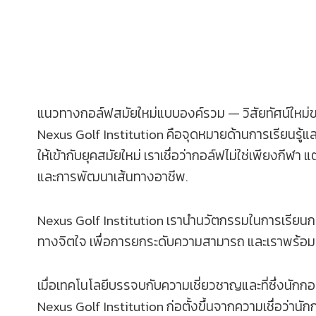
แนวทางกอล์ฟสมัยใหม่แบบองค์รวม — วิสัยทัศน์ใหม
Nexus Golf Institution คือจุดหมายด้านการเรียนรู้แ
ให้เข้ากับยุคสมัยใหม่ เราเชื่อว่ากอล์ฟไม่ใช่เพียงกีฬ
และการพัฒนาเส้นทางอาชีพ.
Nexus Golf Institution เรานำนวัตกรรมในการเรียนกอ
ทางจิตใจ เพื่อการยกระดับความสามารถ และเราพร้อมที่
เมื่อเทคโนโลยีบรรจบกับความเชี่ยวชาญและที่ซึ่งนักกอ
Nexus Golf Institution ก่อตั้งขึ้นจากความเชื่อว่า