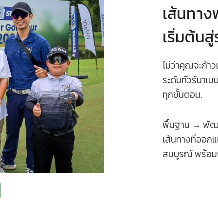
เส้นทาง
เริ่มต้นส
ไม่ว่าคุณจะก้าว
ระดับทัวร์นาเม
ทุกขั้นตอน.
พื้นฐาน → พัฒ
เส้นทางที่ออกแบ
สมบูรณ์ พร้อมร