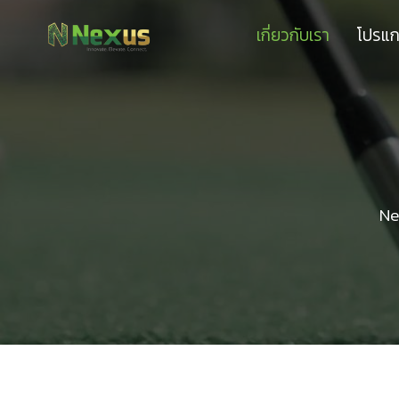
Skip
เกี่ยวกับเรา
โปรแก
to
content
Ne