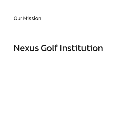
Our Mission
Nexus Golf Institution