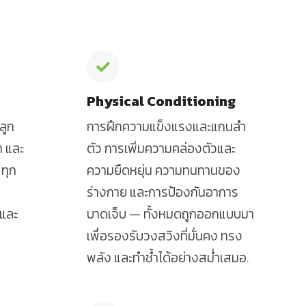
Physical Conditioning
ลูก
การฝึกความแข็งแรงและแกนลำ
ำ และ
ตัว การเพิ่มความคล่องตัวและ
ทุก
ความยืดหยุ่น ความทนทานของ
ร่างกาย และการป้องกันอาการ
 และ
บาดเจ็บ — ทั้งหมดถูกออกแบบมา
เพื่อรองรับวงสวิงที่มั่นคง ทรง
พลัง และทำซ้ำได้อย่างสม่ำเสมอ.