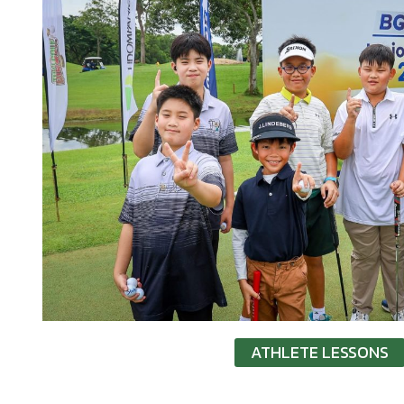
ATHLETE LESSONS